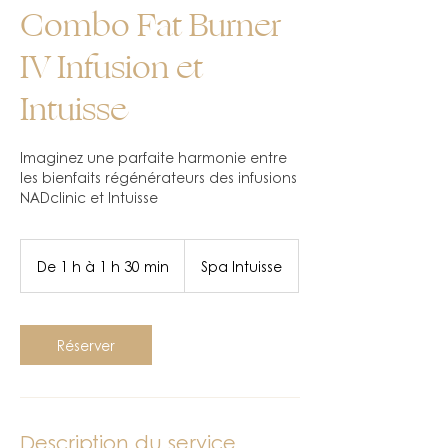
Combo Fat Burner
IV Infusion et
Intuisse
Imaginez une parfaite harmonie entre
les bienfaits régénérateurs des infusions
NADclinic et Intuisse
De 1 h à 1 h 30 min
D
Spa Intuisse
e
1
à
Réserver
1
3
0
m
i
Description du service
n