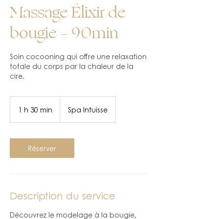
Massage Élixir de
bougie – 90min
Soin cocooning qui offre une relaxation
totale du corps par la chaleur de la
cire.
1 h 30 min
1
Spa Intuisse
3
0
m
Réserver
i
n
Description du service
Découvrez le modelage à la bougie,