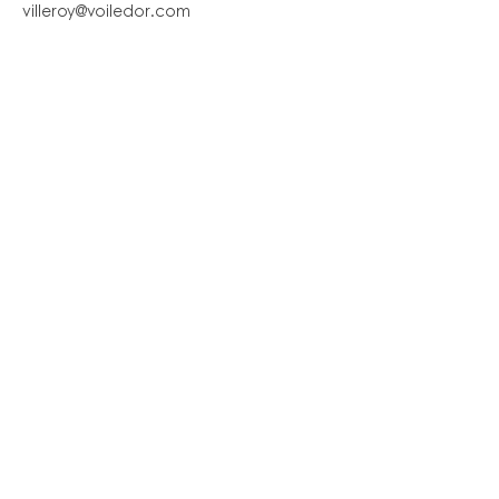
villeroy@voiledor.com
MENU
AIDE
CONDITIONS GÉNÉRALES
MENTIONS LÉGALES
DONNÉES PERSONNELLES​