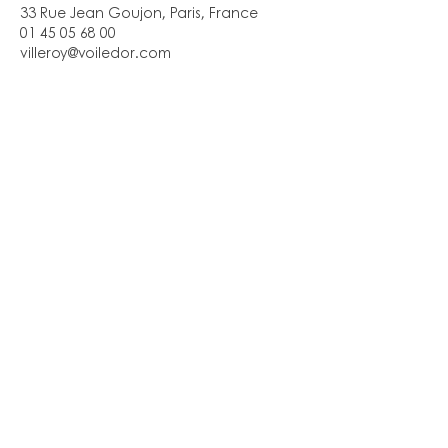
33 Rue Jean Goujon, Paris, France
01 45 05 68 00
villeroy@voiledor.com
MENU
AIDE
CONDITIONS GÉNÉRALES
MENTIONS LÉGALES
DONNÉES PERSONNELLES​